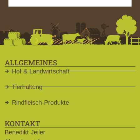
ALLGEMEINES
Hof & Landwirtschaft
Tierhaltung
Rindfleisch-Produkte
KONTAKT
Benedikt Jeiler