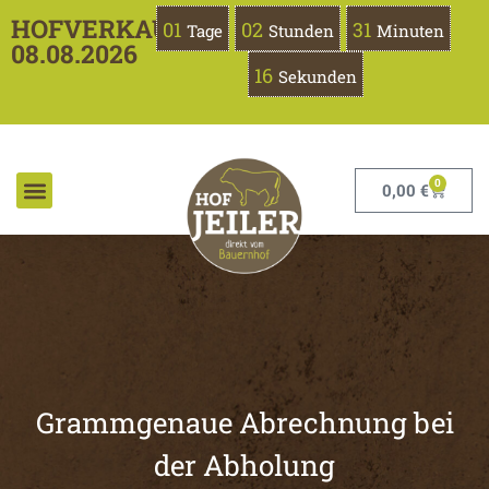
HOFVERKAUF
01
02
31
Tage
Stunden
Minuten
08.08.2026
15
Sekunden
0
0,00
€
Grammgenaue Abrechnung bei
der Abholung