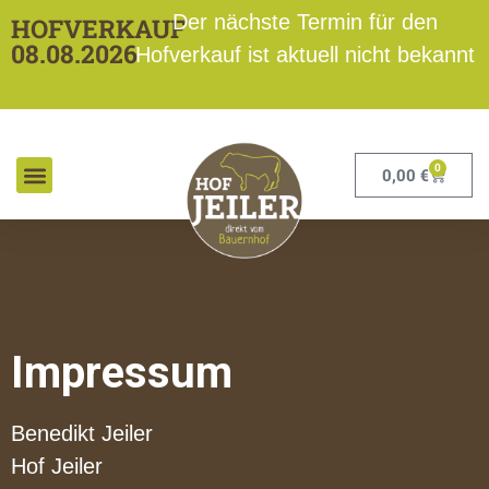
Inhalt
Der nächste Termin für den
HOFVERKAUF
springen
08.08.2026
Hofverkauf ist aktuell nicht bekannt
0
0,00
€
Impressum
Benedikt Jeiler
Hof Jeiler