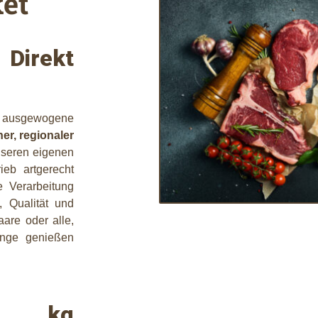
ket
 Direkt
e ausgewogene
ner, regionaler
nseren eigenen
ieb artgerecht
e Verarbeitung
, Qualität und
are oder alle,
enge genießen
5 kg