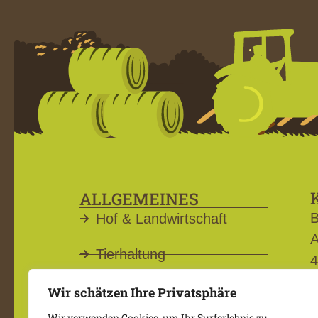
ALLGEMEINES
B
Hof & Landwirtschaft
A
Tierhaltung
4
Rindfleisch-Produkte
Wir schätzen Ihre Privatsphäre
Wir verwenden Cookies, um Ihr Surferlebnis zu