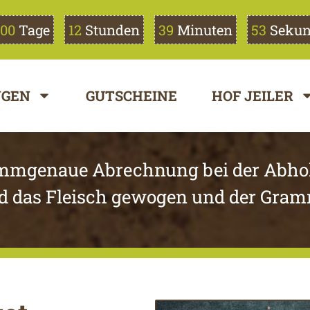
00
Tage
12
Stunden
39
Minuten
53
Seku
NGEN
GUTSCHEINE
HOF JEILER
mmgenaue Abrechnung bei der Abho
d das Fleisch gewogen und der Gramm