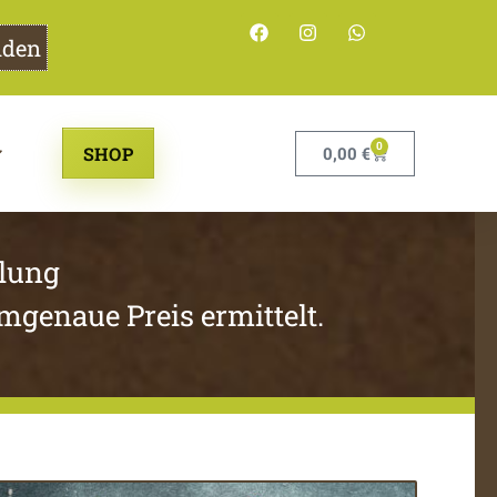
nden
0
SHOP
0,00
€
lung
genaue Preis ermittelt.