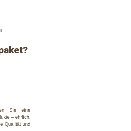
ng
paket?
en Sie eine
kte – ehrlich,
die Qualität und