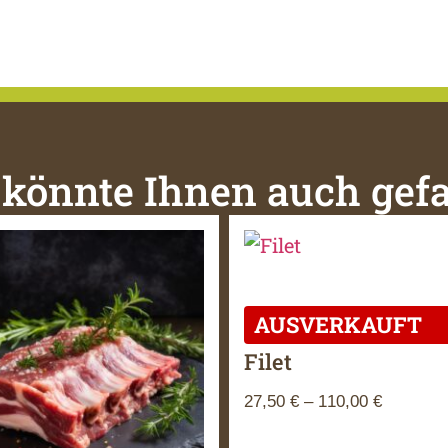
 könnte Ihnen auch gefa
Filet
27,50
€
–
110,00
€