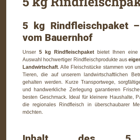
5 kg Rindfleischpa
5 kg Rindfleischpaket –
vom Bauernhof
Unser
5 kg Rindfleischpaket
bietet Ihnen ein
Auswahl hochwertiger Rindfleischprodukte aus
eige
Landwirtschaft
. Alle Fleischstücke stammen von u
Tieren, die auf unserem landwirtschaftlichen Betr
gehalten werden. Kurze Transportwege, sorgfältig
und handwerkliche Zerlegung garantieren Frische
besten Geschmack. Ideal für kleinere Haushalte, Pa
die regionales Rindfleisch in überschaubarer M
möchten.
Inhalt des 