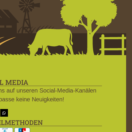
L MEDIA
ns auf unseren Social-Media-Kanälen
passe keine Neuigkeiten!
HLMETHODEN