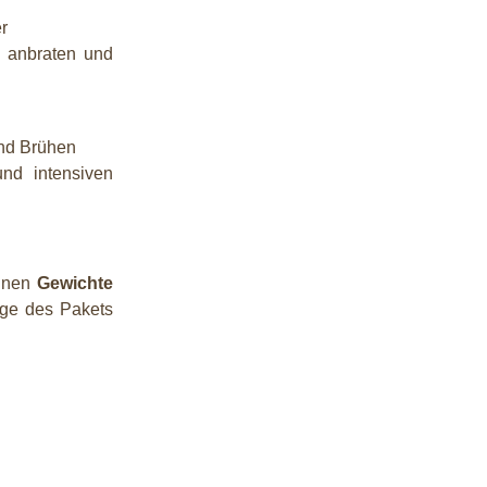
er
h anbraten und
und Brühen
nd intensiven
önnen
Gewichte
ge des Pakets