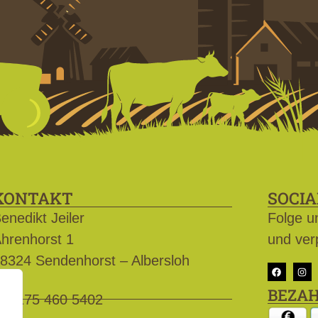
KONTAKT
SOCIA
enedikt Jeiler
Folge u
hrenhorst 1
und ver
8324 Sendenhorst – Albersloh
BEZA
0175 460 5402