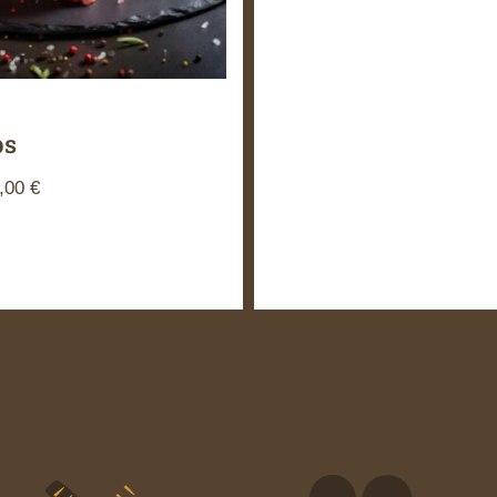
bs
,00
€