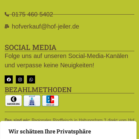
0175 460 5402
hofverkauf@hof-jeiler.de
SOCIAL MEDIA
Folge uns auf unseren Social-Media-Kanälen
und verpasse keine Neuigkeiten!
BEZAHLMETHODEN
Das sind wir:
Regionales Rindfleisch in Haltungsform 3 direkt vom Hof
Jeiler in Sendenhorst-Albersloh – Steaks, Filet, Braten, Rouladen,
Wir schätzen Ihre Privatsphäre
Gulasch, Suppenfleisch, Hackfleisch, Bratwurst, Burger-Patties und
Salami – regional genießen in Sendenhorst, Albersloh, Münster,